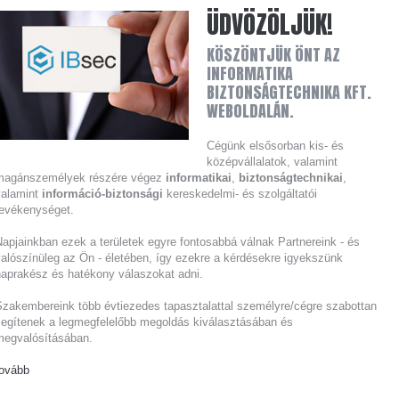
ÜDVÖZÖLJÜK!
TÁRHELYSZOLGÁLTATÁS
KÖSZÖNTJÜK ÖNT AZ
INFORMATIKA
BIZTONSÁGTECHNIKA KFT.
WEBOLDALÁN.
Cégünk elsősorban kis- és
középvállalatok, valamint
magánszemélyek részére végez
informatikai
,
biztonságtechnikai
,
valamint
információ-biztonsági
kereskedelmi- és szolgáltatói
tevékenységet.
apjainkban ezek a területek egyre fontosabbá válnak Partnereink - és
alószínüleg az Ön - életében, így ezekre a kérdésekre igyekszünk
naprakész és hatékony válaszokat adni.
Szakembereink több évtiezedes tapasztalattal személyre/cégre szabottan
segítenek a legmegfelelőbb megoldás kiválasztásában és
megvalósításában.
tovább