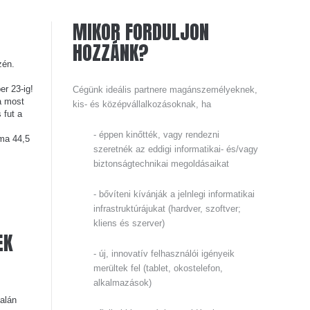
MIKOR
FORDULJON
HOZZÁNK?
zén.
r 23-ig!
Cégünk ideális partnere magánszemélyeknek,
a most
kis- és középvállalkozásoknak, ha
 fut a
- éppen kinőtték, vagy rendezni
áma 44,5
szeretnék az eddigi informatikai- és/vagy
biztonságtechnikai megoldásaikat
- bővíteni kívánják a jelnlegi informatikai
infrastruktúrájukat (hardver, szoftver;
kliens és szerver)
EK
- új, innovatív felhasználói igényeik
merültek fel (tablet, okostelefon,
alkalmazások)
falán