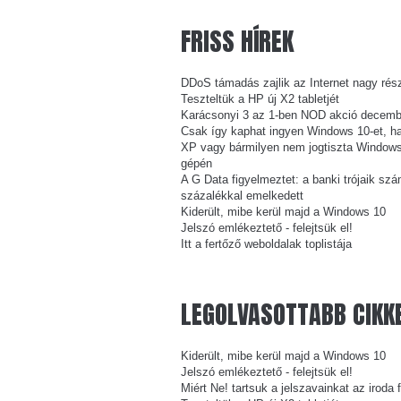
FRISS
HÍREK
DDoS támadás zajlik az Internet nagy rés
Teszteltük a HP új X2 tabletjét
Karácsonyi 3 az 1-ben NOD akció decembe
Csak így kaphat ingyen Windows 10-et, h
XP vagy bármilyen nem jogtiszta Windows
gépén
A G Data figyelmeztet: a banki trójaik sz
százalékkal emelkedett
Kiderült, mibe kerül majd a Windows 10
Jelszó emlékeztető - felejtsük el!
Itt a fertőző weboldalak toplistája
LEGOLVASOTTABB
CIKK
Kiderült, mibe kerül majd a Windows 10
Jelszó emlékeztető - felejtsük el!
Miért Ne! tartsuk a jelszavainkat az iroda 