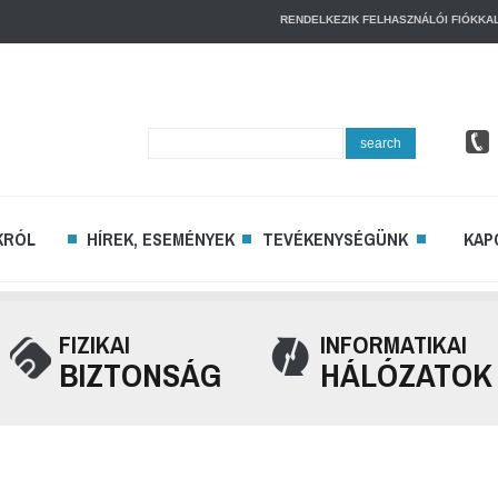
RENDELKEZIK FELHASZNÁLÓI FIÓKKA
Search
search
...
KRÓL
HÍREK, ESEMÉNYEK
TEVÉKENYSÉGÜNK
KAP
FIZIKAI
INFORMATIKAI
INFORMATIKA
BIZTONSÁG
HÁLÓZATOK
INFORMATIKA
BIZTONSÁG
BIZTONSÁGTECHNIKA
ÉPÜLET
AUTOMATIZÁLÁS