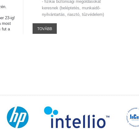
- fizikai biztonsági megoldásokat
zén.
keresnek (beléptetés, munkaidő-
nyilvántartás, riasztó, tűzvédelem)
r 23-ig!
a most
 fut a
TOVÁBB