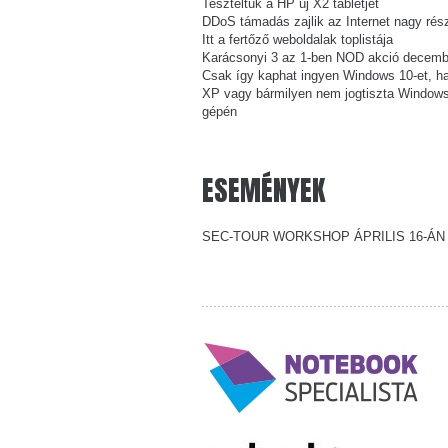
Teszteltük a HP új X2 tabletjét
DDoS támadás zajlik az Internet nagy rés
Itt a fertőző weboldalak toplistája
Karácsonyi 3 az 1-ben NOD akció decembe
Csak így kaphat ingyen Windows 10-et, h
XP vagy bármilyen nem jogtiszta Windows
gépén
ESEMÉNYEK
SEC-TOUR WORKSHOP ÁPRILIS 16-ÁN