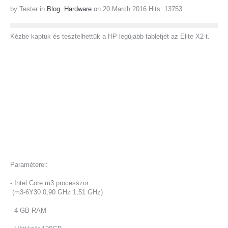
by Tester
in
Blog. Hardware
on 20 March 2016
Hits: 13753
CÉGTÖRTÉNET
VÉLEMÉNYEK
Kézbe kaptuk és tesztelhettük a HP legújabb tabletjét az Elite X2-t.
HÍREK, ESEMÉNYEK
TEVÉKENYSÉGÜNK
INFORMATIKA
INFORMATIKA BIZTONSÁG
BIZTONSÁGTECHNIKA
Paraméterei:
ÉPÜLET AUTOMATIZÁLÁS
- Intel Core m3 processzor
(m3-6Y30 0,90 GHz 1,51 GHz)
TÁRHELYSZOLGÁLTATÁS
- 4 GB RAM
KAPCSOLAT