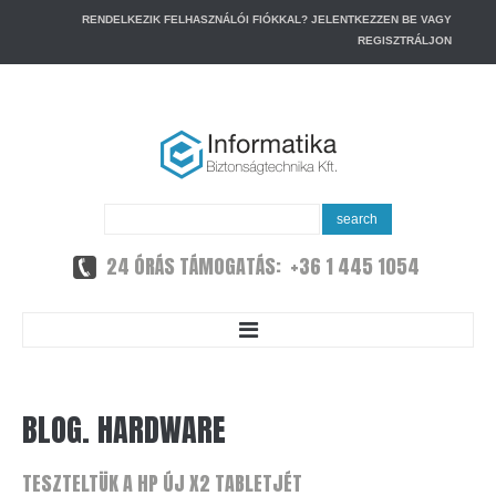
RENDELKEZIK FELHASZNÁLÓI FIÓKKAL?
JELENTKEZZEN BE
VAGY
REGISZTRÁLJON
Search
search
...
24 ÓRÁS TÁMOGATÁS: +36 1 445 1054
HOME
BLOG.
HARDWARE
MAGUNKRÓL
TESZTELTÜK
A
HP
ÚJ
X2
TABLETJÉT