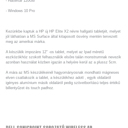
- Háttértár 120GB
- Windows 10 Pro
Kezünkbe kaptuk a HP új HP Elite X2 névre hallgató tabletjét, melyet
jól láthatóan a MS Surface által kitaposott ösvény mentén tervezett
meg az amerikai márka.
A készülék impozáns 12" -os tablet, melyet az Ipad méretű
eszközökhöz szokott felhasználók elsőre talán monstrumnak nevezik
azonban használat közben igazán a helyére kerül az a plussz 5cm.
A mára az MS készülékeinél hagyományosnak mondható mágneses
elven csatlakozik a tablet, a készülékhez adott , egyik oldaláról
igényes alumínium másik oldaláról pedig szövetborítású teljes értékű
billentyűzet és touch padhoz.
DELL
SONICPOINT
SOROZATÚ
WIRELESS
AP