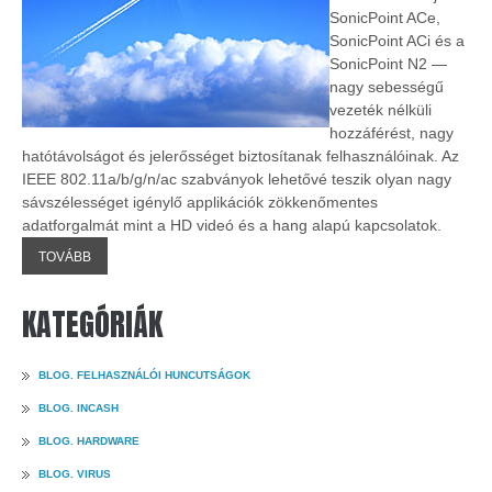
SonicPoint ACe,
SonicPoint ACi és a
SonicPoint N2 —
nagy sebességű
vezeték nélküli
hozzáférést, nagy
hatótávolságot és jelerősséget biztosítanak felhasználóinak. Az
IEEE 802.11a/b/g/n/ac szabványok lehetővé teszik olyan nagy
sávszélességet igénylő applikációk zökkenőmentes
adatforgalmát mint a HD videó és a hang alapú kapcsolatok.
TOVÁBB
KATEGÓRIÁK
BLOG. FELHASZNÁLÓI HUNCUTSÁGOK
BLOG. INCASH
BLOG. HARDWARE
BLOG. VIRUS